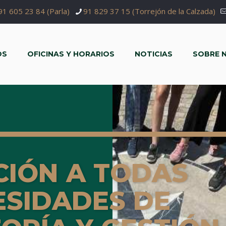
91 605 23 84 (Parla)
91 829 37 15 (Torrejón de la Calzada)
OS
OFICINAS Y HORARIOS
NOTICIAS
SOBRE 
CIÓN A TODAS
ESIDADES DE