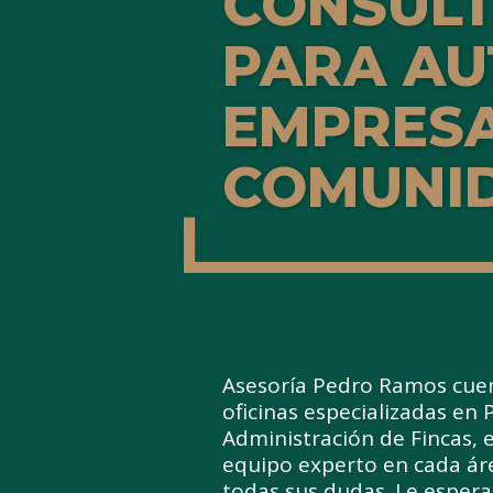
CONSULT
PARA A
EMPRESA
COMUNI
Asesoría Pedro Ramos cue
oficinas especializadas en P
Administración de Fincas, 
equipo experto en cada ár
todas sus dudas. Le esper