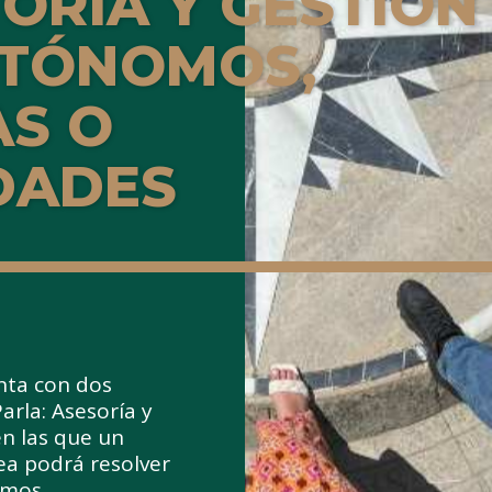
ORÍA Y GESTIÓN
UTÓNOMOS,
S O
DADES
nta con dos
arla: Asesoría y
en las que un
ea podrá resolver
amos.